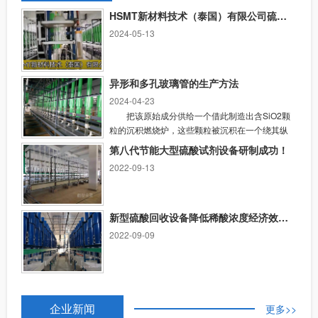
达到一千多家。而且出口到越南、哈萨克斯坦、马来西亚、韩
HSMT新材料技术（泰国）有限公司硫酸提纯设备圆满安装成功
国、泰国、日本等地方，工厂拥有进出口经营权。 鹤壁市金星
2024-05-13
石英玻璃仪器有限公司向国内外用户提供以下主要产品：硫
酸、盐酸、硝酸、甲酸、甲醇、甘油、乙腈、双氧水、异丙
醇、无水乙醇、乙酸乙脂、乙酸丁脂等化学试剂石英玻璃提纯
异形和多孔玻璃管的生产方法
设备及各类石英玻璃仪器。公司拥有一大批高、中级科技人
2024-04-23
才，占公司员工总数的35％以上。以"追求不凡品质，遵守服务
把该原始成分供给一个借此制造出含SiO2颗
粒的沉积燃烧炉，这些颗粒被沉积在一个绕其纵
承诺"的质量方针，依靠科技创新、横向联合为动力，与清华大
轴线旋转的载体上并形成一个具有多孔烟灰壁的
学、天津大学、上海理工大学成立了联合开发中心，为公司新
第八代节能大型硫酸试剂设备研制成功！
烟灰管，所述烟灰壁具有预定的径向烟灰密度分
产品、新技术的研究开发创造了良好的条件。 公司始终坚持"管
2022-09-13
布，该烟灰管在含氛中被处理并且经过处理的烟
理是脑、人才是血、质量是命、信誉是魂"的企业宗旨。通过
灰管被玻璃化
GB／T19001-2000质量体系认证，强化管理，精益求精，以好
新型硫酸回收设备降低稀酸浓度经济效益分析
的服务实现客户满意，以全新的面貌、诚实的信誉与国内外新
2022-09-09
老朋友精诚合作，共创辉煌。
企业新闻
更多>>