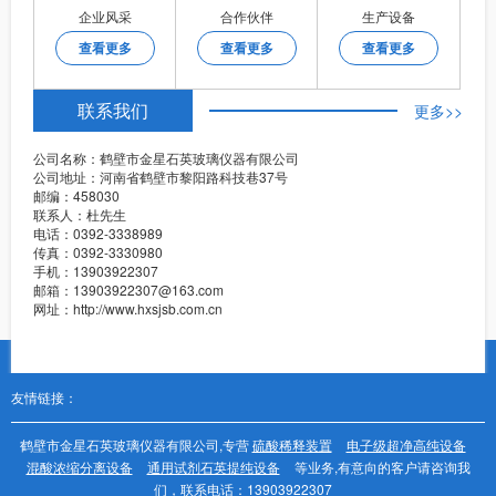
企业风采
合作伙伴
生产设备
查看更多
查看更多
查看更多
联系我们
更多>>
公司名称：鹤壁市金星石英玻璃仪器有限公司
公司地址：河南省鹤壁市黎阳路科技巷37号
邮编：458030
联系人：杜先生
电话：0392-3338989
传真：0392-3330980
手机：13903922307
邮箱：13903922307@163.com
网址：http://www.hxsjsb.com.cn
友情链接：
鹤壁市金星石英玻璃仪器有限公司,专营
硫酸稀释装置
电子级超净高纯设备
混酸浓缩分离设备
通用试剂石英提纯设备
等业务,有意向的客户请咨询我
们，联系电话：
13903922307