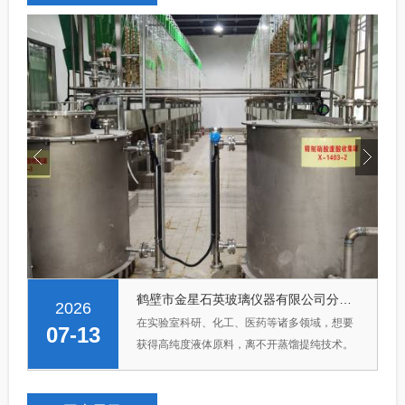
完成!
鹤壁市金星石英玻璃仪器有限公司分享什么是石英玻璃蒸馏提纯设备
2026
在实验室科研、化工、医药等诸多领域，想要
07-13
获得高纯度液体原料，离不开蒸馏提纯技术。
石英玻璃蒸馏提纯设备就是一款主打洁净的设
备，凭借特别的材质优势和稳定的工作原理，