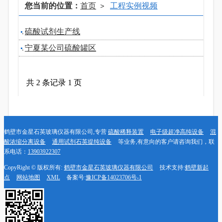
您当前的位置：
首页
工程实例视频
>
硫酸试剂生产线
宁夏某公司硫酸罐区
共 2 条记录 1 页
鹤壁市金星石英玻璃仪器有限公司,专营
硫酸稀释装置
电子级超净高纯设备
混
酸浓缩分离设备
通用试剂石英提纯设备
等业务,有意向的客户请咨询我们，联
系电话：
13903922307
CopyRight © 版权所有:
鹤壁市金星石英玻璃仪器有限公司
技术支持:
鹤壁新起
点
网站地图
XML
备案号:
豫ICP备14023706号-1