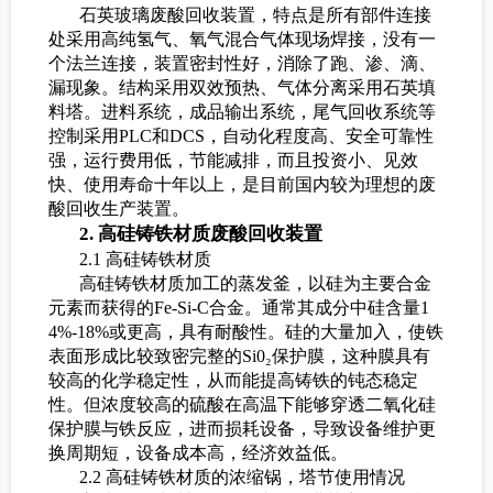
石英玻璃废酸回收装置，特点是所有部件连接
处采用高纯氢气、氧气混合气体现场焊接，没有一
个法兰连接，装置密封性好，消除了跑、渗、滴、
漏现象。结构采用双效预热、气体分离采用石英填
料塔。进料系统，成品输出系统，尾气回收系统等
控制采用PLC和DCS，自动化程度高、安全可靠性
强，运行费用低，节能减排，而且投资小、见效
快、使用寿命十年以上，是目前国内较为理想的废
酸回收生产装置。
2. 高硅铸铁材质废酸回收装置
2.1 高硅铸铁材质
高硅铸铁材质加工的蒸发釜，以硅为主要合金
元素而获得的Fe-Si-C合金。通常其成分中硅含量1
4%-18%或更高，具有耐酸性。硅的大量加入，使铁
表面形成比较致密完整的Si0₂保护膜，这种膜具有
较高的化学稳定性，从而能提高铸铁的钝态稳定
性。但浓度较高的硫酸在高温下能够穿透二氧化硅
保护膜与铁反应，进而损耗设备，导致设备维护更
换周期短，设备成本高，经济效益低。
2.2 高硅铸铁材质的浓缩锅，塔节使用情况