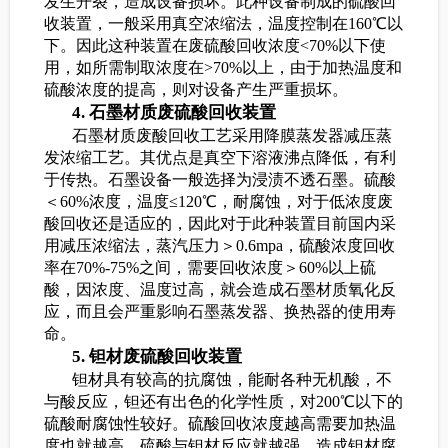
发生开裂，造成设备损坏。此种设备制成的硫酸回
收装置，一般采用真空浓缩法，温度控制在160℃以
下。因此这种装置在废硫酸回收浓度<70%以下使
用，如所需制取浓度在>70%以上，由于加热温度和
硫酸浓度的提高，则对设备产生严重损坏。
4. 石墨材质废硫酸回收装置
石墨材质废酸回收工艺采用降膜蒸发器减压蒸
发浓缩工艺。其优点是真空下溶液沸点降低，有利
于传热。石墨设备一般选择为浸渍不透石墨。硫酸
＜60%浓度，温度≤120℃，耐腐蚀，对于低浓度废
酸回收还是适应的，因此对于此种装置目前国内采
用减压浓缩法，蒸汽压力＞0.6mpa，硫酸浓度回收
率在70%-75%之间，需要回收浓度＞60%以上硫
酸，因浓度、温度过高，就会造成石墨材质氧化反
应，而且会严重影响石墨蒸发器、换热器的使用寿
命。
5. 钽材废硫酸回收装置
钽材具有较高的抗腐蚀，能耐各种无机酸，不
与酸反应，钽还有出色的化学性质，对200℃以下的
硫酸耐腐蚀性较好。硫酸回收浓度越高需要加热温
度也就越高，硫酸与钽材反应就越强，造成钽材腐