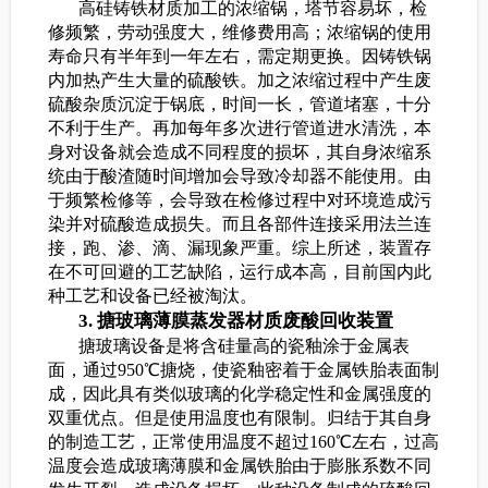
高硅铸铁材质加工的浓缩锅，塔节容易坏，检
修频繁，劳动强度大，维修费用高；浓缩锅的使用
寿命只有半年到一年左右，需定期更换。因铸铁锅
内加热产生大量的硫酸铁。加之浓缩过程中产生废
硫酸杂质沉淀于锅底，时间一长，管道堵塞，十分
不利于生产。再加每年多次进行管道进水清洗，本
身对设备就会造成不同程度的损坏，其自身浓缩系
统由于酸渣随时间增加会导致冷却器不能使用。由
于频繁检修等，会导致在检修过程中对环境造成污
染并对硫酸造成损失。而且各部件连接采用法兰连
接，跑、渗、滴、漏现象严重。综上所述，装置存
在不可回避的工艺缺陷，运行成本高，目前国内此
种工艺和设备已经被淘汰。
3. 搪玻璃薄膜蒸发器材质废酸回收装置
搪玻璃设备是将含硅量高的瓷釉涂于金属表
面，通过950℃搪烧，使瓷釉密着于金属铁胎表面制
成，因此具有类似玻璃的化学稳定性和金属强度的
双重优点。但是使用温度也有限制。归结于其自身
的制造工艺，正常使用温度不超过160℃左右，过高
温度会造成玻璃薄膜和金属铁胎由于膨胀系数不同