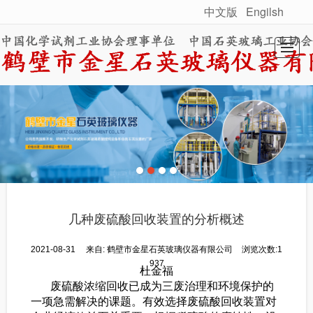
中文版
Engilsh
很遗憾，因您的浏览器版本过低导致无法获得最佳浏览体验，推荐下载安装谷歌浏览器！
首页
关于我们
产品展示
工程案例
新闻动态
联系我们
几种废硫酸回收装置的分析概述
2021-08-31
来自:
鹤壁市金星石英玻璃仪器有限公司
浏览次数:1
937
杜金福
废硫酸浓缩回收已成为三废治理和环境保护的
一项急需解决的课题。有效选择废硫酸回收装置对