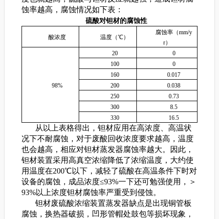
蚀率越高，腐蚀情况如下表：
硫酸对钽材的腐蚀性
腐蚀率（mm/y
酸浓度
温度（℃）
r）
20
0
100
0
160
0.017
98%
200
0.038
250
0.73
300
8.5
330
16.5
从以上表格得出，钽材应用在高浓度、高温状
况下不耐腐蚀，对于废酸回收浓度要求越高，温度
也会越高，相应对钽材蒸发器腐蚀率越大。因此，
钽材装置采用高真空浓缩降低了浓缩温度，大约使
用温度在200℃以下，减轻了硫酸在高温条件下时对
设备的腐蚀，成品浓度≤93%一下还可勉强使用，＞
93%以上浓度钽材腐蚀率严重受到侵蚀。
钽材废硫酸浓缩装置蒸发器缺点是出现铜管板
腐蚀，换热器破损，凹形管帽处鼓包等损坏现象，