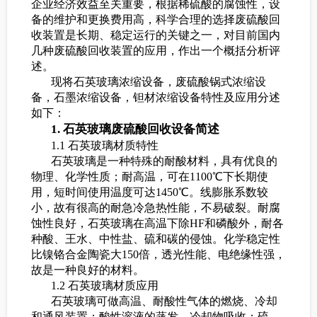
企业经济效益至关重要，根据稀硫酸的腐蚀性，设
备的维护和更换费用高，科学合理的选择废硫酸回
收装置是长期、稳定运行的关键之一，对目前国内
几种废硫酸回收装置的应用，作出一个概括分析评
述。
现将石英玻璃浓缩设备，废硫酸锅式浓缩设
备，石墨浓缩设备，钽材浓缩设备特性及应用分述
如下：
1. 石英玻璃废硫酸回收设备简述
1.1 石英玻璃材质特性
石英玻璃是一种特殊的耐酸材料，具有优良的
物理、化学性质；耐高温，可在1100℃下长期使
用，短时间使用温度可达1450℃。线膨胀系数较
小，故有很高的耐急冷急热性能，不易破裂。耐腐
蚀性良好，石英玻璃在高温下除HF和磷酸外，耐各
种酸、王水、中性盐、硫和碳的侵蚀。化学稳定性
比镍铬合金陶瓷大150倍，透光性能、电绝缘性强，
故是一种良好的材料。
1.2 石英玻璃材质应用
石英玻璃可做高温、耐酸性气体的燃烧、冷却
和通风装置；酸性溶液的蒸发、冷却物吸收；硫