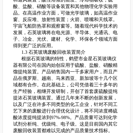
酸、盐酸、硝酸等设备装置和其他物理化学实验用
品。在高温作业方面，可做光学玻璃，如高温作业
窗、反应堆、放射性装置；火箭、喷嘴和天线罩。
宇宙飞船防热罩和观察窗等。随着现代科学技术的
发展，石英玻璃将在电光源、半导体、光通讯、电
子、冶金、光伏、建材、化学、环保各个领域方面
得到更广泛的应用。
1.3 石英玻璃废酸回收装置简介
根据石英玻璃的特性，鹤壁市金星石英玻璃仪
器有限公司在国内始创应用于硫酸、盐酸、硝酸精
馏提纯装置。产品销售国内一千多家用户，而且产
品在俄罗斯、越南、马来西亚、新加坡等十几个区
域都有合作。在此基础上，公司凭借着三十多年的
生产经验，相继开发研制，开创了首套废硫酸提纯
提浓石英玻璃装置。通过几年来不断的创新发展，
以及广泛在许多不同类型的化工企业，针对不同工
艺下来的废酸进行合理优化设计，将不同浓度稀硫
酸浓度提纯提浓到97%-98%。产品质量可达到化学
试剂分析纯、优级纯、电子级。这是目前国内其它
废酸回收装置都难以完成的产品质量技术指标。