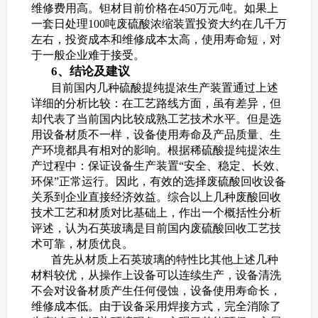
维修费用高。钽材目前价格在450万元/吨。如果上
一套日处理100吨废硫酸浓缩装置投资大约在几千万
左右，投资成本和维修成本太高，使用寿命短，对
于一般企业难于接受。
6、结论及建议
目前国内几种硫酸提纯提浓生产装置通过上述
详细的分析比较：在工艺路线方面，虽有差异，但
却代表了当前国内比较成熟工艺技术水平。但是选
用设备材质不一样，设备使用寿命及产品质量、生
产环境都具有相对的影响。根据稀硫酸提纯提浓生
产过程中：保证设备生产装置“安全、稳定、长效、
环保”正常运行。因此，有效的选择废硫酸回收设备
关系到企业直接经济效益。综合以上几种废酸回收
技术工艺和材质对比基础上，作出一个概括性分析
评述，认为石英玻璃是目前国内废硫酸回收工艺技
术可靠，材质优良。
首先从材质上石英玻璃的特性比其他上述几种
材料较优，从操作上设备可以连续生产，设备清洗
不会对设备材质产生任何侵蚀，设备使用寿命长，
维修成本低。由于设备采用焊接方式，完全消除了