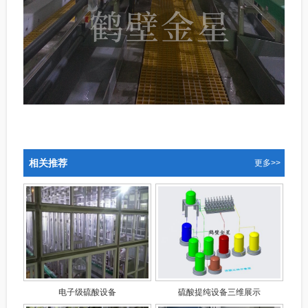
相关推荐
更多>>
电子级硫酸设备
硫酸提纯设备三维展示