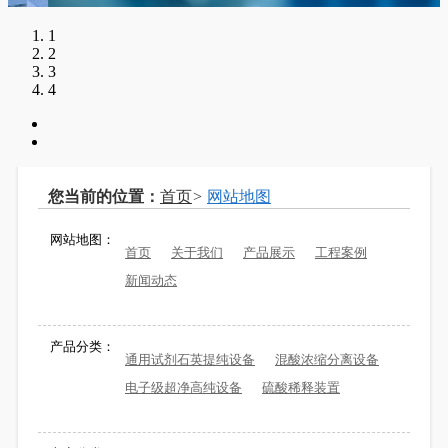
1
2
3
4
您当前的位置：
首页
>
网站地图
网站地图：
首页
关于我们
产品展示
工程案例
新闻动态
产品分类：
通用试剂石英提纯设备
混酸浓缩分离设备
电子级超净高纯设备
硫酸稀释装置