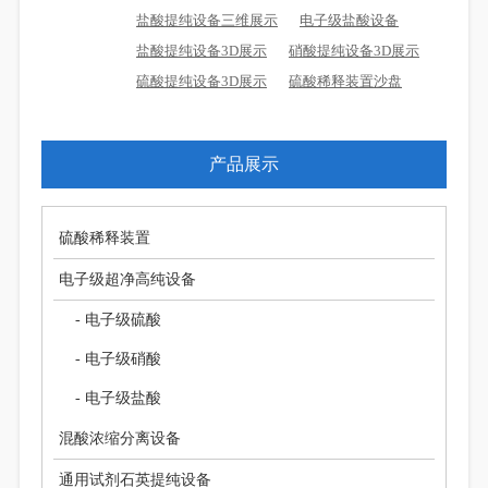
盐酸提纯设备三维展示
电子级盐酸设备
盐酸提纯设备3D展示
硝酸提纯设备3D展示
硫酸提纯设备3D展示
硫酸稀释装置沙盘
产品展示
硫酸稀释装置
电子级超净高纯设备
- 电子级硫酸
- 电子级硝酸
- 电子级盐酸
混酸浓缩分离设备
通用试剂石英提纯设备