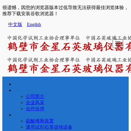
很遗憾，因您的浏览器版本过低导致无法获得最佳浏览体验，
推荐下载安装谷歌浏览器！
中文版
Engilsh
首页
首
关
产
工
新
联
关于我们
公司简介
页
于
品
程
闻
系
企业风采
合作伙伴
产品展示
我
展
案
动
我
硫酸稀释装置
通用试剂石英提纯设备